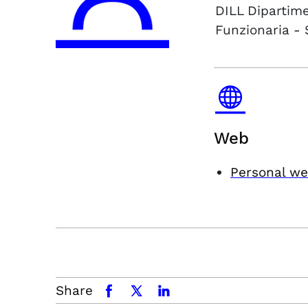
DILL
Dipartime
Funzionaria - 
Web
Personal we
Share
facebook
x.com
linkedin