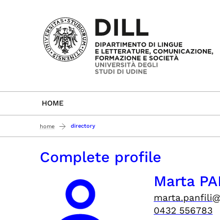
Passa al contenuto principale
HOME
directory
home
Complete profile
Marta PA
marta.panfili@
0432 556783