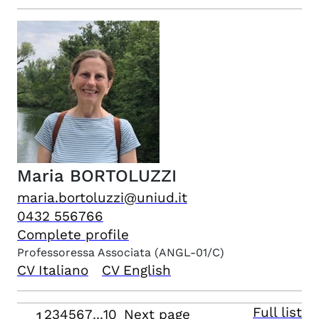
Maria
BORTOLUZZI
maria.bortoluzzi@uniud.it
0432 556766
Complete profile
Professoressa Associata
(ANGL-01/C)
CV Italiano
CV English
Full list
2
3
4
5
6
7
...
10
Next page
1