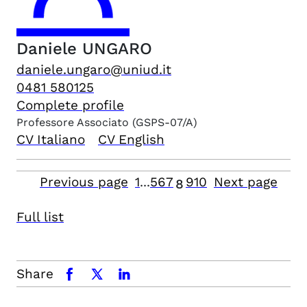
Daniele
UNGARO
daniele.ungaro@uniud.it
0481 580125
Complete profile
Professore Associato
(GSPS-07/A)
CV Italiano
CV English
Previous page
1
...
5
6
7
9
10
Next page
8
Full list
Share
facebook
x.com
linkedin