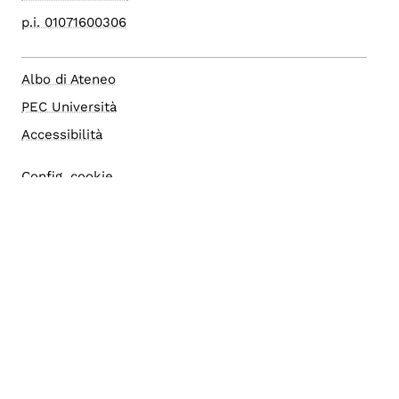
p.i. 01071600306
Albo di Ateneo
PEC Università
Accessibilità
Config. cookie
Area Riservata
Accesso Editor