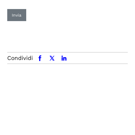
Invia
Condividi
facebook
x.com
linkedin