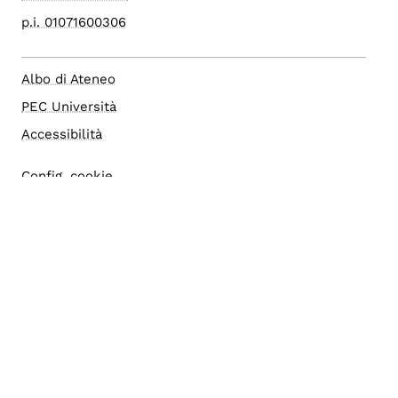
p.i. 01071600306
Albo di Ateneo
PEC Università
Accessibilità
Config. cookie
Area Riservata
Accesso Editor