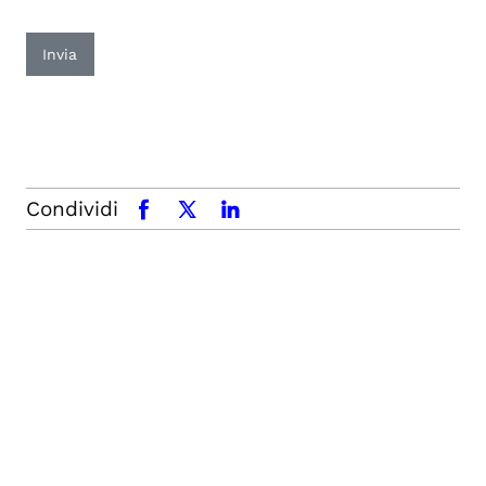
Invia
Condividi
facebook
x.com
linkedin