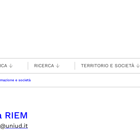
ICA
RICERCA
TERRITORIO E SOCIETÀ
rmazione e società
a RIEM
m@uniud.it