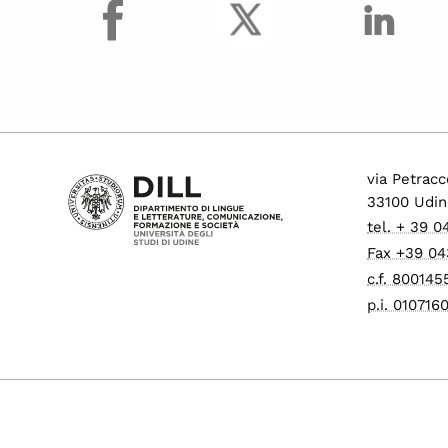
facebook
via Petracc
33100 Udin
tel. + 39 
Fax +39 04
c.f. 80014
p.i. 01071