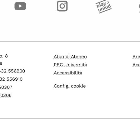
o, 8
Albo di Ateneo
Are
e
PEC Università
Acc
0432 556900
Accessibilità
32 556910
Config. cookie
550307
600306