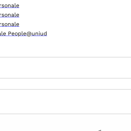
rsonale
rsonale
rsonale
ale People@uniud