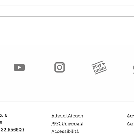
o, 8
Albo di Ateneo
Are
e
PEC Università
Acc
0432 556900
Accessibilità