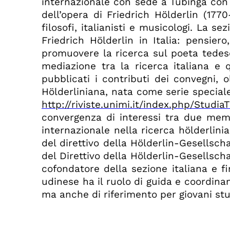
internazionale con sede a Tubinga con o
dell’opera di Friedrich Hölderlin (1770
filosofi, italianisti e musicologi. La s
Friedrich Hölderlin in Italia: pensiero
promuovere la ricerca sul poeta tedesc
mediazione tra la ricerca italiana e q
pubblicati i contributi dei convegni, o
Hölderliniana, nata come serie speciale
http://riviste.unimi.it/index.php/Studi
convergenza di interessi tra due membr
internazionale nella ricerca hölderlin
del direttivo della Hölderlin-Gesellsch
del Direttivo della Hölderlin-Gesellscha
cofondatore della sezione italiana e f
udinese ha il ruolo di guida e coordinam
ma anche di riferimento per giovani stud