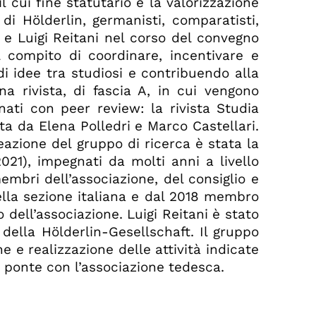
 cui fine statutario è la valorizzazione
 di Hölderlin, germanisti, comparatisti,
ri e Luigi Reitani nel corso del convegno
 il compito di coordinare, incentivare e
i idee tra studiosi e contribuendo alla
na rivista, di fascia A, in cui vengono
onati con peer review: la rivista Studia
ta da Elena Polledri e Marco Castellari.
azione del gruppo di ricerca è stata la
021), impegnati da molti anni a livello
mbri dell’associazione, del consiglio e
della sezione italiana e dal 2018 membro
 dell’associazione. Luigi Reitani è stato
della Hölderlin-Gesellschaft. Il gruppo
e e realizzazione delle attività indicate
a ponte con l’associazione tedesca.