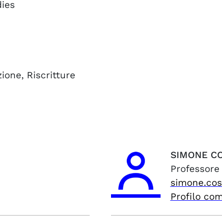
dies
ione, Riscritture
SIMONE
CO
Professore
simone.cos
Profilo co