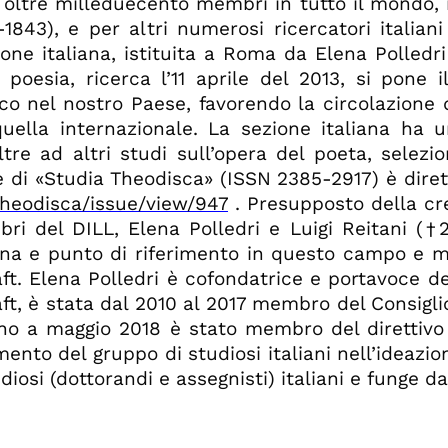
ltre milleduecento membri in tutto il mondo, il
-1843), e per altri numerosi ricercatori italiani
ezione italiana, istituita a Roma da Elena Polled
, poesia, ricerca l’11 aprile del 2013, si pone
o nel nostro Paese, favorendo la circolazione d
uella internazionale. La sezione italiana ha u
ltre ad altri studi sull’opera del poeta, selezi
 di «Studia Theodisca» (ISSN 2385-2917) è diret
aTheodisca/issue/view/947
. Presupposto della cre
i del DILL, Elena Polledri e Luigi Reitani (†2
iana e punto di riferimento in questo campo e me
aft. Elena Polledri è cofondatrice e portavoce 
ft, è stata dal 2010 al 2017 membro del Consiglio
ino a maggio 2018 è stato membro del direttivo 
ento del gruppo di studiosi italiani nell’ideazion
iosi (dottorandi e assegnisti) italiani e funge d