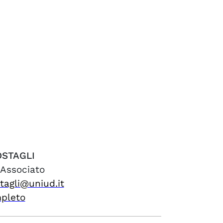
STAGLI
 Associato
tagli@uniud.it
mpleto