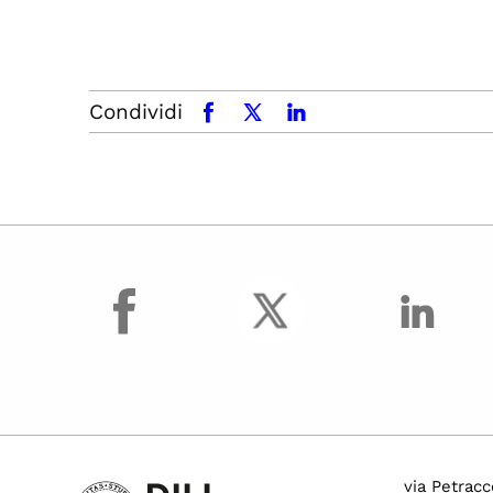
Condividi
facebook
x.com
linkedin
facebook
via Petracc