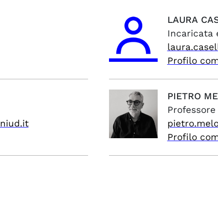
LAURA
CA
Incaricata
laura.casel
Profilo co
PIETRO
ME
Professore
niud.it
pietro.mel
Profilo co