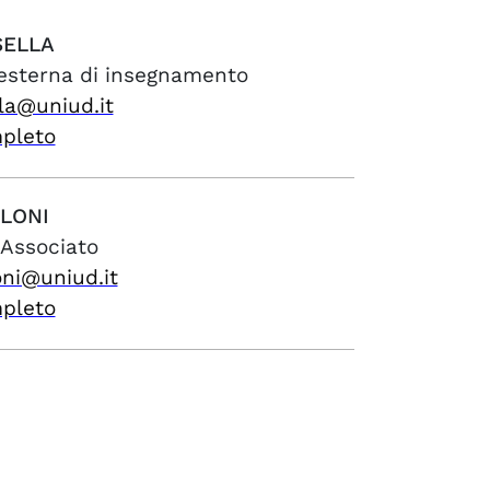
SELLA
 esterna di insegnamento
la@uniud.it
mpleto
LONI
 Associato
oni@uniud.it
mpleto