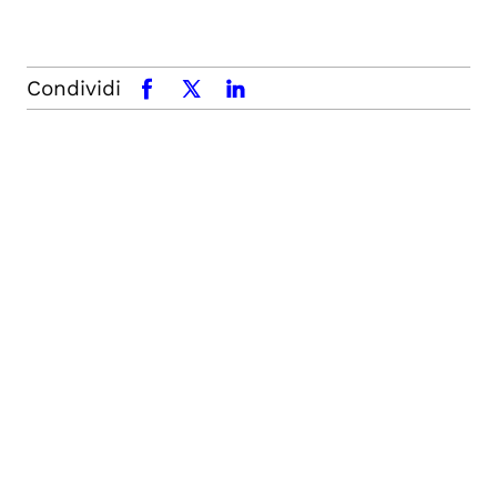
Condividi
facebook
x.com
linkedin