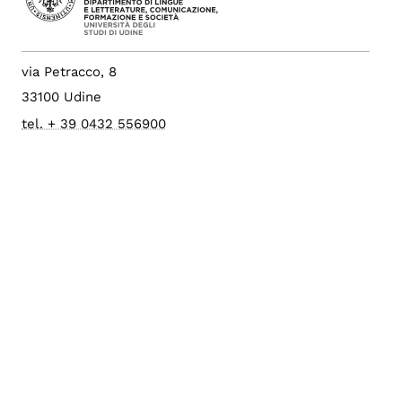
via Petracco, 8
33100 Udine
tel. + 39 0432 556900
Fax +39 0432 556910
c.f. 80014550307
p.i. 01071600306
Albo di Ateneo
PEC Università
Accessibilità
Config. cookie