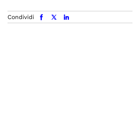
Condividi
facebook
x.com
linkedin