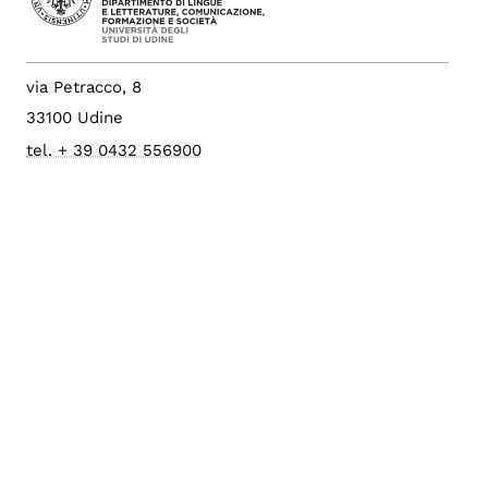
via Petracco, 8
33100 Udine
tel. + 39 0432 556900
Fax +39 0432 556910
c.f. 80014550307
p.i. 01071600306
Albo di Ateneo
PEC Università
Accessibilità
Config. cookie