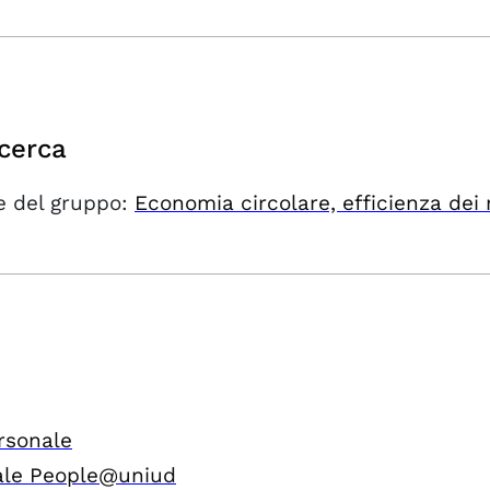
icerca
 del gruppo:
Economia circolare, efficienza dei m
rsonale
ale People@uniud