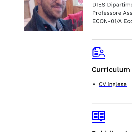
DIES
Dipartim
Professore As
ECON-01/A
Ec
Curriculum 
CV inglese